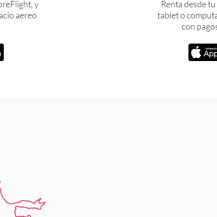
reFlight, y
Renta desde tu 
pacio aereo
tablet o comput
.
con pagos