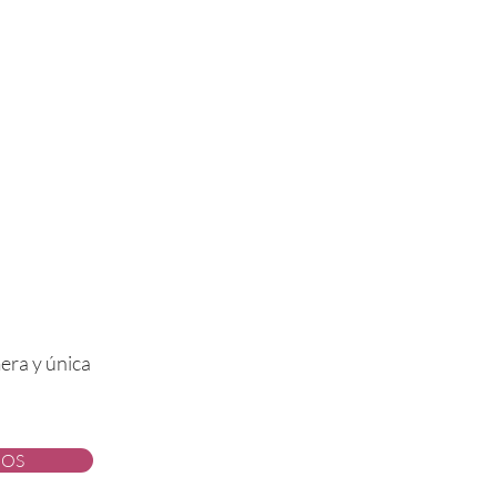
mera y única
IOS