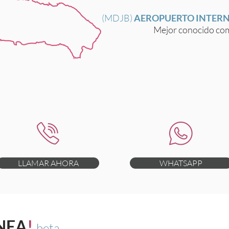
(MDJB)
AEROPUERTO INTER
Mejor conocido com
LLAMAR AHORA
WHATSAPP
NEA
!
beta