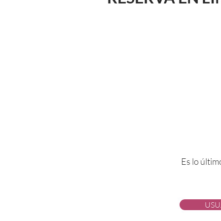
Es lo últim
USU